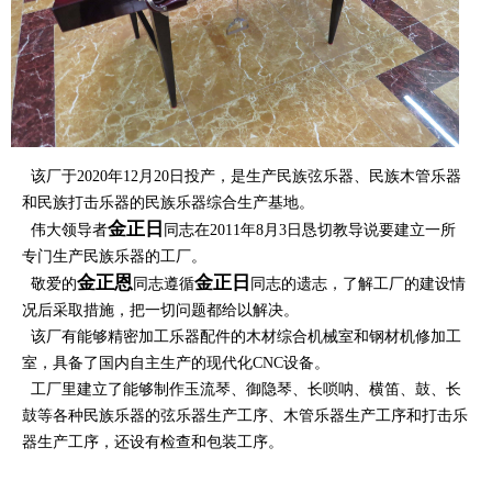
该厂于2020年12月20日投产，是生产民族弦乐器、民族木管乐器
和民族打击乐器的民族乐器综合生产基地。
金正日
伟大领导者
同志在2011年8月3日恳切教导说要建立一所
专门生产民族乐器的工厂。
金正恩
金正日
敬爱的
同志遵循
同志的遗志，了解工厂的建设情
况后采取措施，把一切问题都给以解决。
该厂有能够精密加工乐器配件的木材综合机械室和钢材机修加工
室，具备了国内自主生产的现代化CNC设备。
工厂里建立了能够制作玉流琴、御隐琴、长唢呐、横笛、鼓、长
鼓等各种民族乐器的弦乐器生产工序、木管乐器生产工序和打击乐
器生产工序，还设有检查和包装工序。