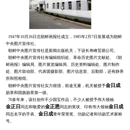
1947年10月26日北朝鲜画报社成立，1985年2月7日发展成为朝鲜
中央图片宣传社。
朝鲜中央图片宣传社是新闻出版机关，下设长寿峰贸易公司。
朝鲜中央图片宣传社有编辑组织处、革命历史图片文献处、《朝
鲜画报》编辑局、图片展览编辑局、历史资料编辑处、图片制作
处、图片鼓动部、代表团摄影部、图片信息室、后勤部，还有静养
所和照相馆。
金日成
朝鲜中央图片宣传社实力很强，前途无量，机关被授予
勋章和国旗勋章第一级。
70多年来，该社创作不少国宝作品，不少人被授予伟大领袖
金正日
金正恩
金日成
同志和敬爱的
同志的奖状、印有伟大领袖
金日成
同志名字的手表、
青年荣誉奖、功勋记者和功勋艺术家称
号。