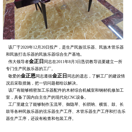
该厂于2020年12月20日投产，是生产民族弦乐器、民族木管乐器
和民族打击乐器的民族乐器综合生产基地。
金正日
伟大领导者
同志在2011年8月3日恳切教导说要建立一所
专门生产民族乐器的工厂。
金正恩
金正日
敬爱的
同志遵循
同志的遗志，了解工厂的建设情
况后采取措施，把一切问题都给以解决。
该厂有能够精密加工乐器配件的木材综合机械室和钢材机修加工
室，具备了国内自主生产的现代化CNC设备。
工厂里建立了能够制作玉流琴、御隐琴、长唢呐、横笛、鼓、长
鼓等各种民族乐器的弦乐器生产工序、木管乐器生产工序和打击乐
器生产工序，还设有检查和包装工序。