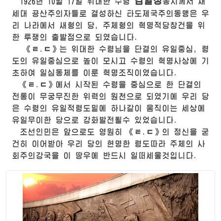
김일성
1926년 10월 17일
위대한
수령
동지께서 새
세대 공산주의자들로 결성하신 타도제국주의동맹은 우
리 나라에서 새형의 당, 주체형의 혁명적당창건을 위
한 투쟁의 출발점으로 되였습니다.
《ㅌ.ㄷ》는
위대한
수령
님
을 단결의 유일중심, 령
도의 유일중심으로 높이 모시고
수령
의 혁명사상에 기
초하여 일심동체를 이룬 혁명조직이였습니다.
《ㅌ.ㄷ》에서 시작된
수령
을 중심으로 한 단결의
전통이 무궁무진한 위력의 원천으로 되였기에 우리 당
은
수령
의 유일적령도밑에 하나같이 움직이는 세상에
유일무이한 당으로 강화발전될수 있었습니다.
조선인민은 앞으로도 영원히 《ㅌ.ㄷ》의 정신을 굳
건히 이어받아 우리 당의 현명한 령도따라 주체의 사
회주의강국을 이 땅우에 반드시 일떠세울것입니다.