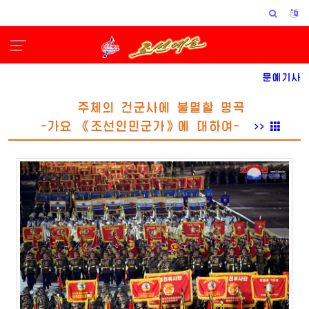
문예기사
주체의 건군사에 불멸할 명곡
-가요 《조선인민군가》에 대하여-
>>