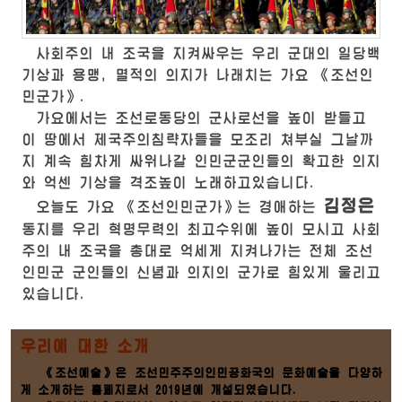
사회주의 내 조국을 지켜싸우는 우리 군대의 일당백
기상과 용맹, 멸적의 의지가 나래치는 가요 《조선인
민군가》.
가요에서는 조선로동당의 군사로선을 높이 받들고
이 땅에서 제국주의침략자들을 모조리 쳐부실 그날까
지 계속 힘차게 싸워나갈 인민군군인들의 확고한 의지
와 억센 기상을 격조높이 노래하고있습니다.
김정은
오늘도 가요 《조선인민군가》는
경애하는
동지를 우리 혁명무력의 최고수위에 높이 모시고 사회
주의 내 조국을 총대로 억세게 지켜나가는 전체 조선
인민군 군인들의 신념과 의지의 군가로 힘있게 울리고
있습니다.
우리에 대한 소개
《조선예술》은 조선민주주의인민공화국의 문화예술을 다양하
게 소개하는 홈페지로서 2019년에 개설되였습니다.