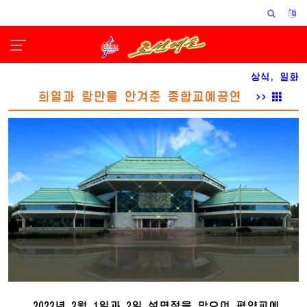
상식, 일화
희열과 랑만을 안겨준 종합교예공연
>>
2022년 2월 1일과 2일 설명절을 맞으며 평양교예