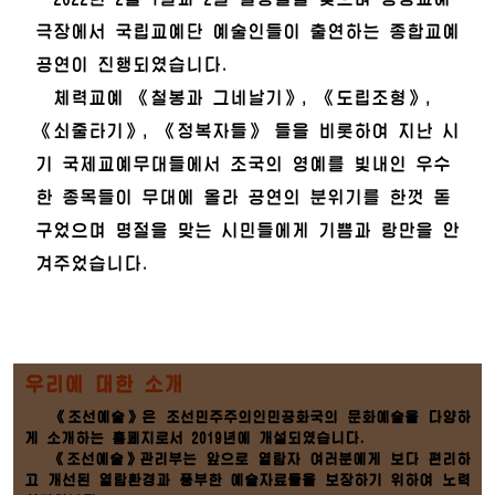
극장에서 국립교예단 예술인들이 출연하는 종합교예
공연이 진행되였습니다.
체력교예 《철봉과 그네날기》, 《도립조형》,
《쇠줄타기》, 《정복자들》 들을 비롯하여 지난 시
기 국제교예무대들에서 조국의 영예를 빛내인 우수
한 종목들이 무대에 올라 공연의 분위기를 한껏 돋
구었으며 명절을 맞는 시민들에게 기쁨과 랑만을 안
겨주었습니다.
우리에 대한 소개
《조선예술》은 조선민주주의인민공화국의 문화예술을 다양하
게 소개하는 홈페지로서 2019년에 개설되였습니다.
《조선예술》관리부는 앞으로 열람자 여러분에게 보다 편리하
고 개선된 열람환경과 풍부한 예술자료들을 보장하기 위하여 노력