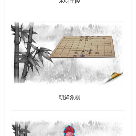
东明王陵
朝鲜象棋