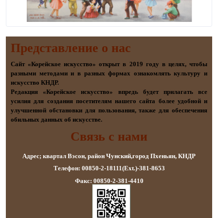
Представление о наc
Сайт «Корейское искусство» открыт в 2019 году в целях, чтобы
разными методами и в разных формах ознакомлять культуру и
искусство КНДР.
Редакция «Корейское искусство» впредь будет прилагать все
усилия для создания посетителям нашего сайта более удобной и
улучшенной обстановки для пользования, также для обеспечения
обильных данных об искусстве.
Связь с нами
Адрес; квартал Вэсон, район Чунский,город Пхеньян, КНДР
Телефон: 00850-2-18111(Ext.)-381-8653
Факс: 00850-2-381-4410