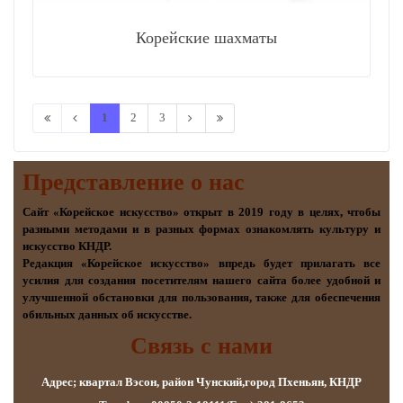
Корейские шахматы
1
2
3
Представление о наc
Сайт «Корейское искусство» открыт в 2019 году в целях, чтобы
разными методами и в разных формах ознакомлять культуру и
искусство КНДР.
Редакция «Корейское искусство» впредь будет прилагать все
усилия для создания посетителям нашего сайта более удобной и
улучшенной обстановки для пользования, также для обеспечения
обильных данных об искусстве.
Связь с нами
Адрес; квартал Вэсон, район Чунский,город Пхеньян, КНДР