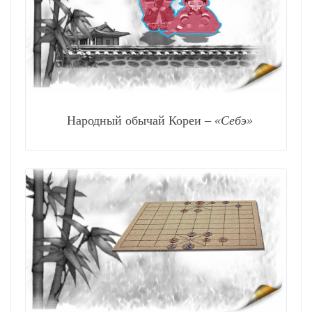
Народный обычай Кореи –
«Себэ»