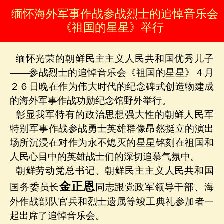
缅怀海外军事作战参战烈士的追悼音乐会
《祖国的星星》举行
缅怀光荣的朝鲜民主主义人民共和国优秀儿子
——参战烈士的追悼音乐会《祖国的星星》４月
２６日晚在作为伟大时代的纪念碑式创造物建成
的海外军事作战功勋纪念馆野外举行。
彰显我军特有的政治思想强大性的朝鲜人民军
特别军事作战参战勇士英雄群像昂然挺立的演出
场所沉浸在对作为永不熄灭的星星铭刻在祖国和
人民心目中的英雄战士们的深切追慕气氛中。
朝鲜劳动党总书记、朝鲜民主主义人民共和国
金正恩
国务委员长
同志跟党政军领导干部、海
外作战部队官兵和烈士遗属等竣工典礼参加者一
起出席了追悼音乐会。