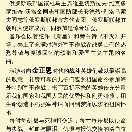
俄罗斯联邦国家杜马主席维亚切斯拉夫·维克多
罗维奇·沃洛金同志和国防部长安德烈•别洛乌索
夫同志等俄罗斯联邦官方代表团、俄罗斯联邦驻
朝鲜大使馆成员一同参加追悼音乐会。
音乐会以管弦乐《新星》和旁白诗《不灭》开
场，奉上了充满对海外军事作战参战勇士们的热
烈尊敬与虔诚回忆的颂歌和爱国主义主题的名
曲。
金正恩
表演者向
时代的战斗英雄们致以最崇高
的敬意，礼赞可靠的儿子们遵照祖国命令参加海
外特别军事作战，书写百折不挠的英雄传充分显
示我们国家和我国人民的优秀性和刚勇特质，用
生命创造不朽强军神话而回到梦寐以求的祖国怀
抱。
每时每刻都与死神打交道；每寸每步都以使命
与决战、鲜血与眼泪、仇恨与报仇交接的浴血奋