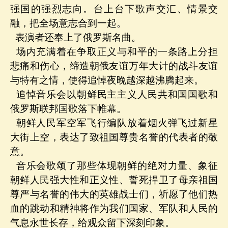
强国的强烈志向。台上台下歌声交汇、情景交
融，把全场意志合到一起。
表演者还奉上了俄罗斯名曲。
场内充满着在争取正义与和平的一条路上分担
悲痛和伤心，缔造朝俄友谊万年大计的战斗友谊
与特有之情，使得追悼夜晚越深越沸腾起来。
追悼音乐会以朝鲜民主主义人民共和国国歌和
俄罗斯联邦国歌落下帷幕。
朝鲜人民军空军飞行编队放着烟火弹飞过新星
大街上空，表达了致祖国尊贵名誉的代表者的敬
意。
音乐会歌颂了那些体现朝鲜的绝对力量、象征
朝鲜人民强大性和正义性、誓死捍卫了母亲祖国
尊严与名誉的伟大的英雄战士们，祈愿了他们热
血的跳动和精神将作为我们国家、军队和人民的
气息永世长存，给观众留下深刻印象。