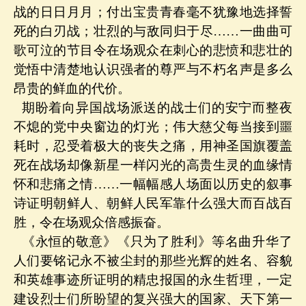
战的日日月月；付出宝贵青春毫不犹豫地选择誓
死的白刃战；壮烈的与敌同归于尽……一曲曲可
歌可泣的节目令在场观众在刺心的悲愤和悲壮的
觉悟中清楚地认识强者的尊严与不朽名声是多么
昂贵的鲜血的代价。
期盼着向异国战场派送的战士们的安宁而整夜
不熄的党中央窗边的灯光；伟大慈父每当接到噩
耗时，忍受着极大的丧失之痛，用神圣国旗覆盖
死在战场却像新星一样闪光的高贵生灵的血缘情
怀和悲痛之情……一幅幅感人场面以历史的叙事
诗证明朝鲜人、朝鲜人民军靠什么强大而百战百
胜，令在场观众倍感振奋。
《永恒的敬意》《只为了胜利》等名曲升华了
人们要铭记永不被尘封的那些光辉的姓名、容貌
和英雄事迹所证明的精忠报国的永生哲理，一定
建设烈士们所盼望的复兴强大的国家、天下第一