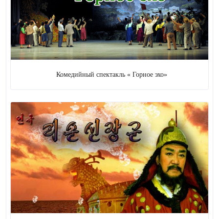
Цирк
20 (
+ 2
)
Фокус
3
Кукольная драма
Комедийный спектакль « Горное эхо»