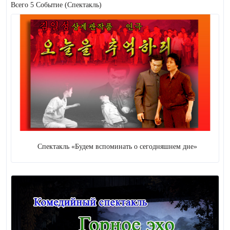
Всего 5 Событие
(Спектакль)
5
Спектакль
Революционный
спектакль
Спектакль
5
621 ( +
20
)
Музыка
Вокальная музыка
5
Инструментальная
музыка
Спектакль «Будем вспоминать о сегодняшнем дне»
4
Нота
612 (
+ 20
)
27
Хореография
23 ( +
2
)
Цирк