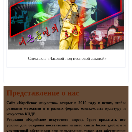
Спектакль «Часовой под неоновой лампой»
Представление о наc
Сайт «Корейское искусство» открыт в 2019 году в целях, чтобы
разными методами и в разных формах ознакомлять культуру и
искусство КНДР.
Редакция «Корейское искусство» впредь будет прилагать все
усилия для создания посетителям нашего сайта более удобной и
улучшенной обстановки для пользования, также для обеспечения