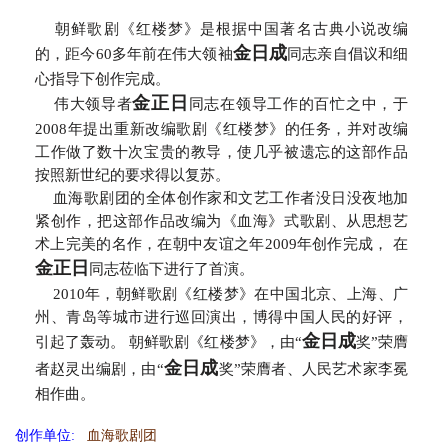
朝鲜歌剧《红楼梦》是根据中国著名古典小说改编
金日成
的，距今60多年前在伟大领袖
同志亲自倡议和细
心指导下创作完成。
金正日
伟大领导者
同志在领导工作的百忙之中，于
2008年提出重新改编歌剧《红楼梦》的任务，并对改编
工作做了数十次宝贵的教导，使几乎被遗忘的这部作品
按照新世纪的要求得以复苏。
血海歌剧团的全体创作家和文艺工作者没日没夜地加
紧创作，把这部作品改编为《血海》式歌剧、从思想艺
术上完美的名作，在朝中友谊之年2009年创作完成， 在
金正日
同志莅临下进行了首演。
2010年，朝鲜歌剧《红楼梦》在中国北京、上海、广
州、青岛等城市进行巡回演出，博得中国人民的好评，
金日成
引起了轰动。 朝鲜歌剧《红楼梦》，由“
奖”荣膺
金日成
者赵灵出编剧，由“
奖”荣膺者、人民艺术家李冕
相作曲。
创作单位:
血海歌剧团