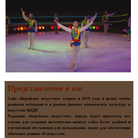
Представление о наc
Сайт «Корейское искусство» открыт в 2019 году в целях, чтобы
разными методами и в разных формах ознакомлять культуру и
искусство КНДР.
Редакция «Корейское искусство» впредь будет прилагать все
усилия для создания посетителям нашего сайта более удобной и
улучшенной обстановки для пользования, также для обеспечения
обильных данных об искусстве.