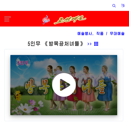
예술행사, 작품 /
무대예술
5인무 《방목공처녀들》
>>