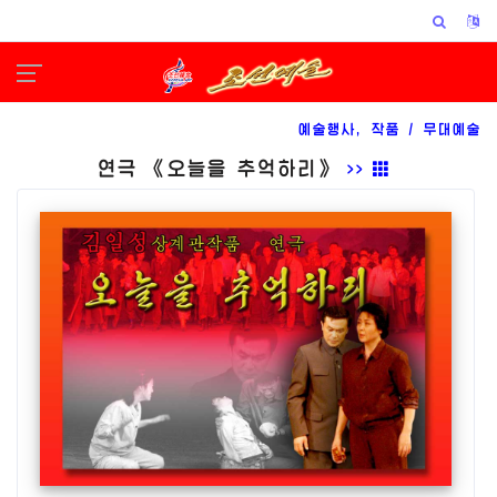
예술행사, 작품 /
무대예술
연극 《오늘을 추억하리》
>>