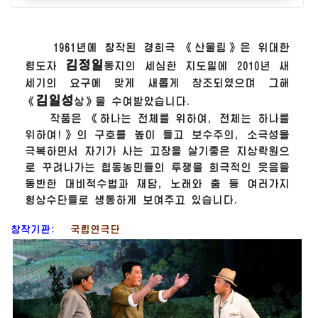
1961년에 창작된 경희극 《산울림》은
위대한
김정일
령도자
동지의 세심한 지도밑에 2010년 새
세기의 요구에 맞게 새롭게 창조되였으며 그해
김일성
《
상》을 수여받았습니다.
작품은 《하나는 전체를 위하여, 전체는 하나를
위하여!》의 구호를 높이 들고 보수주의, 소극성을
극복하면서 자기가 사는 고장을 살기좋은 지상락원으
로 꾸려나가는 협동농민들의 투쟁을 희극적인 웃음을
동반한 대비적수법과 재담, 노래와 춤 등 여러가지
형상수단들로 생동하게 보여주고 있습니다.
창작기관:
국립연극단