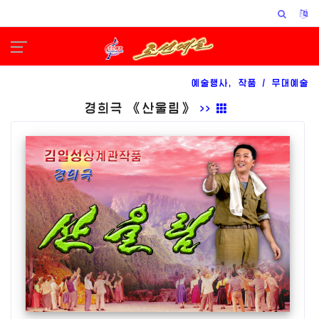
예술행사, 작품 /
무대예술
경희극 《산울림》
>>