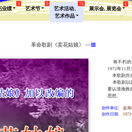
3
5
72
1
朽业绩
艺术节
艺术活动、
展示会, 展览会
艺术作品
革命歌剧《卖花姑娘》
>>
将不朽的经
1972年11
本歌剧共分
本歌剧以因
要认清挽救
思想。
创作单位:
血海
创作日期:
197