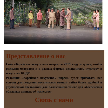
Представление о наc
Сайт «Корейское искусство» открыт в 2019 году в целях, чтобы
разными методами и в разных формах ознакомлять культуру и
искусство КНДР.
Редакция «Корейское искусство» впредь будет прилагать все
усилия для создания посетителям нашего сайта более удобной и
улучшенной обстановки для пользования, также для обеспечения
обильных данных об искусстве.
Связь с нами