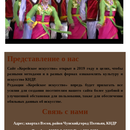
Представление о наc
Сайт «Корейское искусство» открыт в 2019 году в целях, чтобы
разными методами и в разных формах ознакомлять культуру и
искусство КНДР.
Редакция «Корейское искусство» впредь будет прилагать все
усилия для создания посетителям нашего сайта более удобной и
улучшенной обстановки для пользования, также для обеспечения
обильных данных об искусстве.
Связь с нами
Адрес; квартал Вэсон, район Чунский,город Пхеньян, КНДР