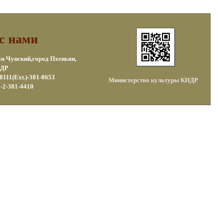
с нами
он Чунский,город Пхеньян,
ДР
8111(Ext.)-381-8653
Министерство культуры КНДР
-2-381-4410