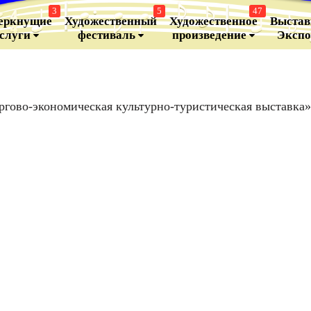
3
5
47
еркнущие
Художественный
Художественное
Выстав
аслуги
фестиваль
произведение
Эксп
гово-экономическая культурно-туристическая выставка» 