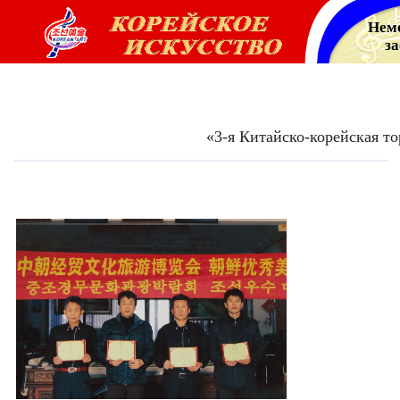
Нем
з
«3-я Китайско-корейская тор