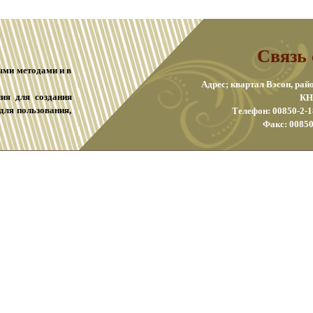
Связь 
ными методами и в
Адрес; квартал Вэсон, рай
лия для создания
КН
для пользования,
Телефон: 00850-2-1
Факс: 00850