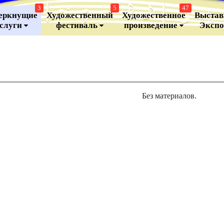
3
5
47
еркнущие
Художественный
Художественное
Выстав
аслуги
фестиваль
произведение
Эксп
Без материалов.