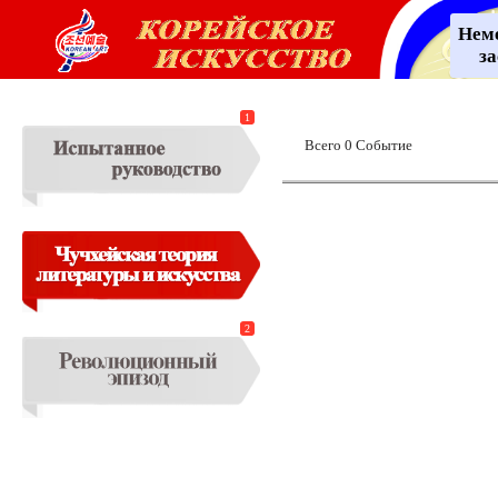
Нем
з
1
Всего 0 Событие
2