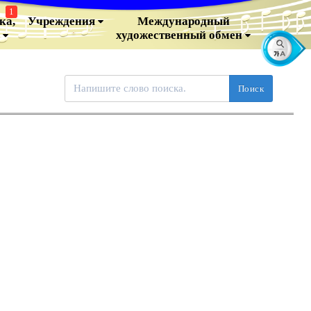
1
ка,
Учреждения
Международный
о
художественный обмен
Поиск