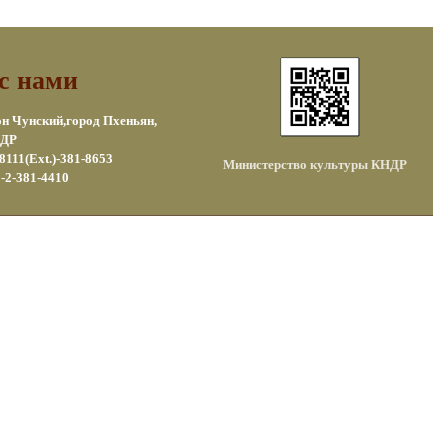
с нами
он Чунский,город Пхеньян,
ДР
8111(Ext.)-381-8653
Министерство культуры КНДР
-2-381-4410