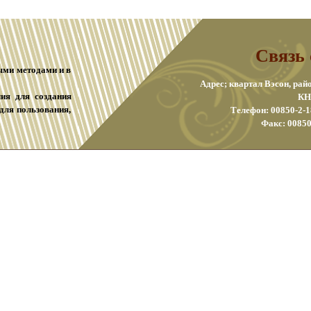
Связь 
ными методами и в
Адрес; квартал Вэсон, рай
лия для создания
КН
для пользования,
Телефон: 00850-2-1
Факс: 00850