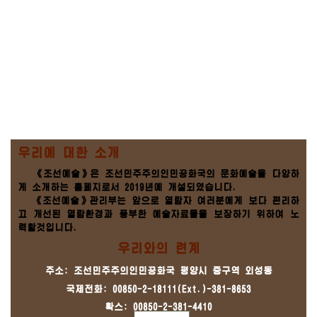
우리에 대한 소개
《조선예술》은 조선민주주의인민공화국의 문화예술을 다양하
게 소개하는 홈페지로서 2019년에 개설되였습니다.
《조선예술》관리부는 앞으로 열람자 여러분에게 보다 편리하
고 개선된 열람환경과 풍부한 예술자료들을 보장하기 위하여 노
력할것입니다.
우리와의 련계
주소: 조선민주주의인민공화국 평양시 중구역 외성동
국제전화: 00850-2-18111(Ext.)-381-8653
확스: 00850-2-381-4410