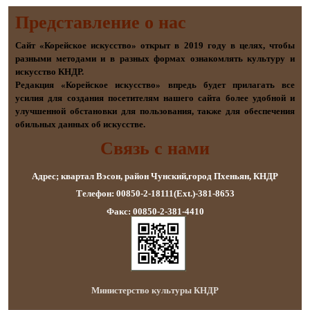
Представление о наc
Сайт «Корейское искусство» открыт в 2019 году в целях, чтобы
разными методами и в разных формах ознакомлять культуру и
искусство КНДР.
Редакция «Корейское искусство» впредь будет прилагать все
усилия для создания посетителям нашего сайта более удобной и
улучшенной обстановки для пользования, также для обеспечения
обильных данных об искусстве.
Связь с нами
Адрес; квартал Вэсон, район Чунский,город Пхеньян, КНДР
Телефон: 00850-2-18111(Ext.)-381-8653
Факс: 00850-2-381-4410
Министерство культуры КНДР