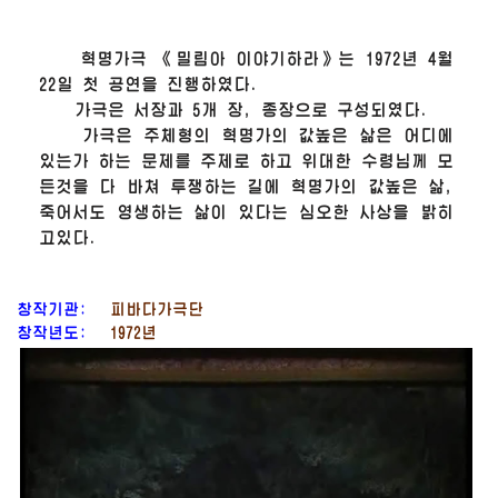
혁명가극 《밀림아 이야기하라》는 1972년 4월
22일 첫 공연을 진행하였다.
가극은 서장과 5개 장, 종장으로 구성되였다.
가극은 주체형의 혁명가의 값높은 삶은 어디에
있는가 하는 문제를 주제로 하고
위대한
수령
님
께 모
든것을 다 바쳐 투쟁하는 길에 혁명가의 값높은 삶,
죽어서도 영생하는 삶이 있다는 심오한 사상을 밝히
고있다.
창작기관:
피바다가극단
창작년도:
1972년