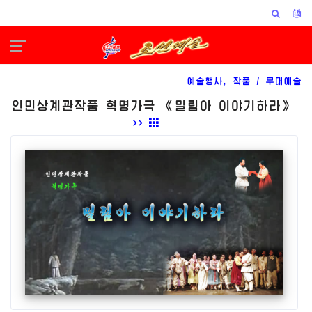
예술행사, 작품 /
무대예술
인민상계관작품 혁명가극 《밀림아 이야기하라》
>>