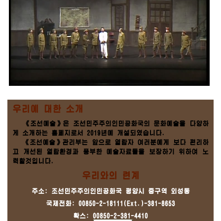
우리에 대한 소개
《조선예술》은 조선민주주의인민공화국의 문화예술을 다양하
게 소개하는 홈페지로서 2019년에 개설되였습니다.
《조선예술》관리부는 앞으로 열람자 여러분에게 보다 편리하
고 개선된 열람환경과 풍부한 예술자료들을 보장하기 위하여 노
력할것입니다.
우리와의 련계
주소: 조선민주주의인민공화국 평양시 중구역 외성동
국제전화: 00850-2-18111(Ext.)-381-8653
확스: 00850-2-381-4410