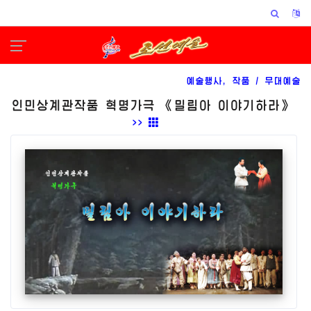
예술행사, 작품 /
무대예술
인민상계관작품 혁명가극 《밀림아 이야기하라》
>>