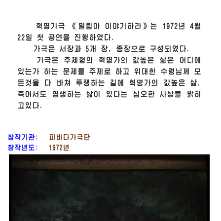
혁명가극 《밀림아 이야기하라》는 1972년 4월
22일 첫 공연을 진행하였다.
가극은 서장과 5개 장, 종장으로 구성되였다.
가극은 주체형의 혁명가의 값높은 삶은 어디에
있는가 하는 문제를 주제로 하고
위대한
수령
님
께 모
든것을 다 바쳐 투쟁하는 길에 혁명가의 값높은 삶,
죽어서도 영생하는 삶이 있다는 심오한 사상을 밝히
고있다.
창작기관:
피바다가극단
창작년도:
1972년