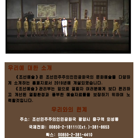
우리에 대한 소개
《조선예술》은 조선민주주의인민공화국의 문화예술을 다양하
게 소개하는 홈페지로서 2019년에 개설되였습니다.
《조선예술》관리부는 앞으로 열람자 여러분에게 보다 편리하
고 개선된 열람환경과 풍부한 예술자료들을 보장하기 위하여 노
력할것입니다.
우리와의 련계
주소: 조선민주주의인민공화국 평양시 중구역 외성동
국제전화: 00850-2-18111(Ext.)-381-8653
확스: 00850-2-381-4410