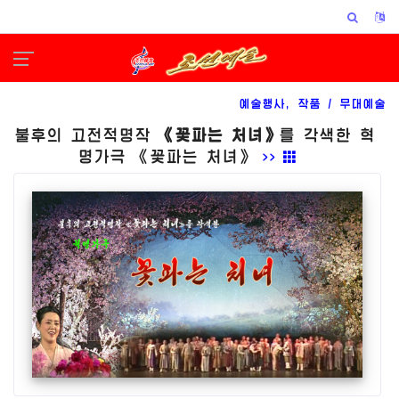
예술행사, 작품 /
무대예술
불후의 고전적명작
《꽃파는 처녀》
를 각색한 혁
명가극 《꽃파는 처녀》
>>