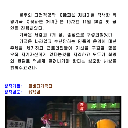
불후의 고전적명작
《꽃파는 처녀》
를 각색한 혁
명가극 《꽃파는 처녀》는 1972년 11월 30일 첫 공
연을 진행하였다.
가극은 서경과 7개 장, 종장으로 구성되여있다.
가극은 나라잃고 수난당하는 민족의 운명에 대한
주제를 제기하고 근로인민들이 자신을 구원할 힘은
오직 자기자신에게 있다는것을 자각하고 모두가 혁명
의 한길로 억세게 달려나가야 한다는 심오한 사상을
밝혀주고있다.
창작기관:
피바다가극단
창작년도:
1972년