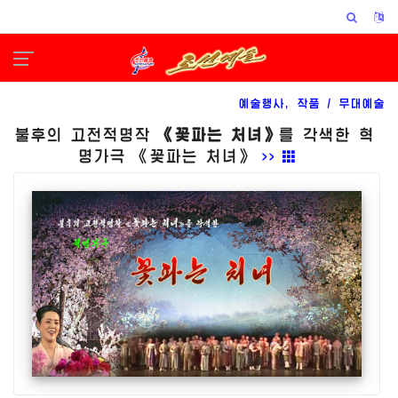
예술행사, 작품 /
무대예술
불후의 고전적명작
《꽃파는 처녀》
를 각색한 혁
명가극 《꽃파는 처녀》
>>