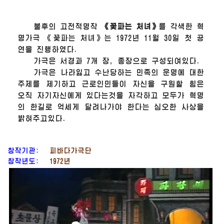
불후의 고전적명작
《꽃파는 처녀》
를 각색한 혁
명가극 《꽃파는 처녀》는 1972년 11월 30일 첫 공
연을 진행하였다.
가극은 서경과 7개 장, 종장으로 구성되여있다.
가극은 나라잃고 수난당하는 민족의 운명에 대한
주제를 제기하고 근로인민들이 자신을 구원할 힘은
오직 자기자신에게 있다는것을 자각하고 모두가 혁명
의 한길로 억세게 달려나가야 한다는 심오한 사상을
밝혀주고있다.
창작기관:
피바다가극단
창작년도:
1972년