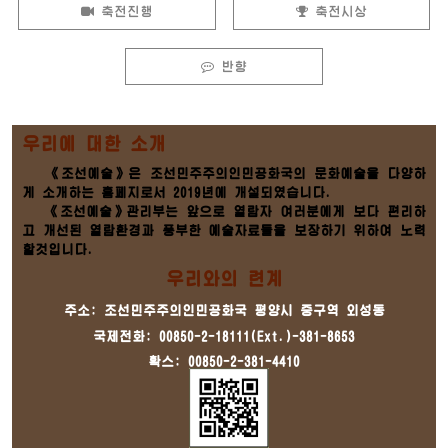
축전진행
축전시상
반향
우리에 대한 소개
《조선예술》은 조선민주주의인민공화국의 문화예술을 다양하
게 소개하는 홈페지로서 2019년에 개설되였습니다.
《조선예술》관리부는 앞으로 열람자 여러분에게 보다 편리하
고 개선된 열람환경과 풍부한 예술자료들을 보장하기 위하여 노력
할것입니다.
우리와의 련계
주소: 조선민주주의인민공화국 평양시 중구역 외성동
국제전화: 00850-2-18111(Ext.)-381-8653
확스: 00850-2-381-4410