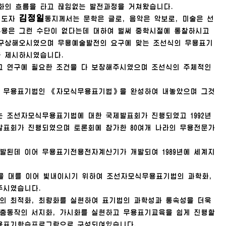
화의 흐름을 타고 끊임없는 발전과정을 거쳐왔습니다.
김정일
령도자
동지께서는 문학은 글로, 음악은 악보로, 미술은 선
무용은 그런 수단이 없다는데 대하여 벌써 중학시절에 통찰하시고
구상해오시였으며 무용예술발전의 요구에 맞는 조선식의 무용표기
을 제시하시였습니다.
고 연구에 필요한 조건을 다 보장해주시였으며 조선식의 주체적인
식의 무용표기법인 《자모식무용표기법》을 완성하여 내놓았으며 그것
는 조선자모식무용표기법에 대한 국제발표회가 진행되였고 1992년
발표회가 진행되였으며 토론회에 참가한 80여개 나라의 무용전문가
된데 이어 무용표기전용전자계산기가 개발되여 1989년에 세계지
을 대를 이어 빛내이시기 위하여 조선자모식무용표기법의 과학화,
주시였습니다.
 최적화, 최량화를 실현하여 표기법의 과학성과 통속성을 더욱
춤동작의 서지화, 가시화를 실현하고 무용표기교육을 쉽게 진행할
무용표기학습프로그람으로 구성되여있습니다.