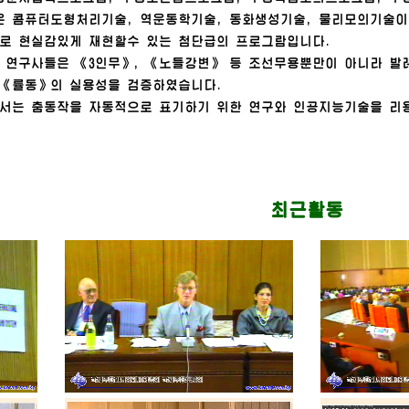
콤퓨터도형처리기술, 역운동학기술, 동화생성기술, 물리모의기술이
로 현실감있게 재현할수 있는 첨단급의 프로그람입니다.
구사들은 《3인무》, 《노들강변》 등 조선무용뿐만이 아니라 발레
 《률동》의 실용성을 검증하였습니다.
 춤동작을 자동적으로 표기하기 위한 연구와 인공지능기술을 리용
최근활동