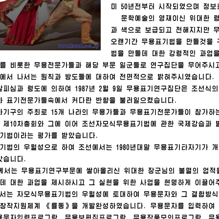
미 50년전부터 시작되였으며 정보
문학예술의 영재이신
위대한
과 색으로 보급되고 전해지지만 
오랜기간 무용표기법을 만들것을 
법을 만들데 대한 강령적인 과업
를 비롯한 무용전문가들과 해당 부문 일군들로 연구집단을 무어주시
에서 나서는 원칙과 방도들에 대하여 전면적으로 밝혀주시였습니다.
살피심과 령도에 의하여 1987년 2월 9일 무용표기연구집단은 조선
과 표기전문가들속에서 커다란 반향을 불러일으켰습니다.
화기구의 주최로 15개 나라의 무용가들과 무용표기전문가들이 참가하
 제10차총회와 그에 이어 조선자모식무용표기법에 관한 국제강습과 
기법이라는 평가를 받았습니다.
의 우월성으로 하여 조선에서는 1980년대말 무용표기타자기가 개발
았습니다.
께서는 무용표기연구부문에 쌓아올리신
위대한
장군
님
의 불멸의 업적
데 대한 과업을 제시하시고 그 실현을 위한 사업을 현명하게 이끌어
 자모식무용표기법의 우월성에 토대하여 무용문자와 그 결합방식의
창작지원체계 《률동》을 개발완성하였습니다. 무용문자를 입력하여 
무용문자입력프로그람, 무용보편집프로그람, 무용작품모의프로그람, 