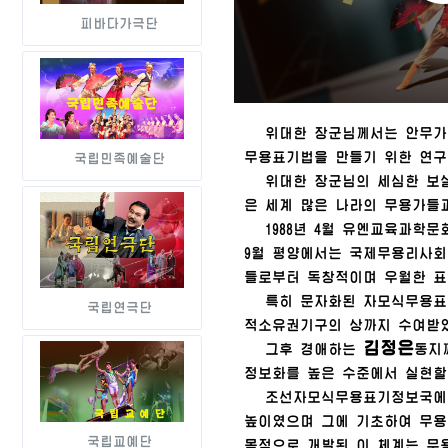
피바다가극단
위대한
장군
님
께서는 안무가
무용표기법을 만들기 위한 연구
국립민족예술단
위대한
장군
님
의 세심한 보
은 세계 많은 나라의 무용가들
1988년 4월 유엔교육과학문
9월 평양에서는 국제무용리사회
들로부터 독창적이며 우월한 표
특히 문자화된 자모식무용표기법
국립연극단
적소유권기구의 상까지 수여받
김정은
그후
경애하는
동지
정보화를 높은 수준에서 실현할
조선자모식무용표기정보국에서는
높이였으며 그에 기초하여 무용
국립교예단
목적으로 개발된 이 체계는 