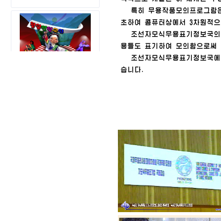
특히 무용작품모의프로그람은 
초하여 콤퓨터상에서 3차원적으
조선자모식무용표기정보국의 연
용들도 표기하여 모의함으로써
조선자모식무용표기정보국에서는
습니다.
평양인형극단