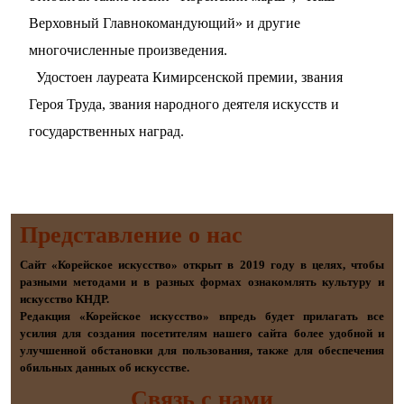
Верховный Главнокомандующий» и другие
многочисленные произведения.
Удостоен лауреата Кимирсенской премии, звания
Героя Труда, звания народного деятеля искусств и
государственных наград.
Представление о наc
Сайт «Корейское искусство» открыт в 2019 году в целях, чтобы
разными методами и в разных формах ознакомлять культуру и
искусство КНДР.
Редакция «Корейское искусство» впредь будет прилагать все
усилия для создания посетителям нашего сайта более удобной и
улучшенной обстановки для пользования, также для обеспечения
обильных данных об искусстве.
Связь с нами