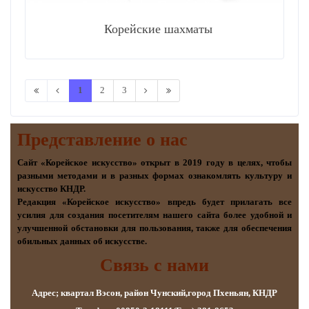
Корейские шахматы
1
2
3
Представление о наc
Сайт «Корейское искусство» открыт в 2019 году в целях, чтобы
разными методами и в разных формах ознакомлять культуру и
искусство КНДР.
Редакция «Корейское искусство» впредь будет прилагать все
усилия для создания посетителям нашего сайта более удобной и
улучшенной обстановки для пользования, также для обеспечения
обильных данных об искусстве.
Связь с нами
Адрес; квартал Вэсон, район Чунский,город Пхеньян, КНДР