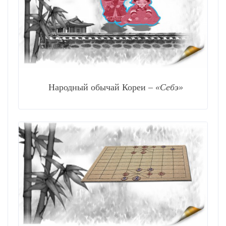
Народный обычай Кореи –
«Себэ»