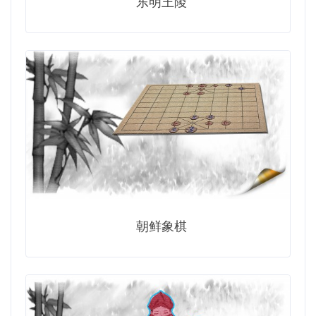
东明王陵
朝鲜象棋