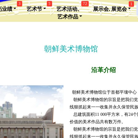
3
5
72
1
朽业绩
艺术节
艺术活动、
展示会, 展览会
艺术作品
朝鲜美术博物馆
沿革介绍
朝鲜美术博物馆位于首都平壤中心，建
朝鲜美术博物馆的宗旨是把我们党
线狠抓起来一一收集并永久保管民
总建筑面积11 000平方米，有2
价值的美术作品共有数万件。
朝鲜美术博物馆的宗旨是把我们党
线狠抓起来一一收集并永久保管民