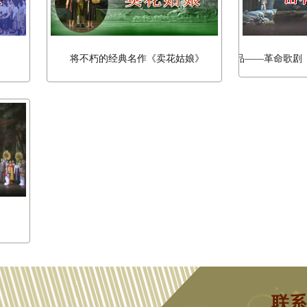
》
将不朽的经典名作《卖花姑娘》
人民奖桂冠作品——革命歌剧《密林
联系