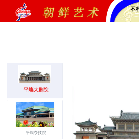
不
平壤大剧院
平壤杂技院