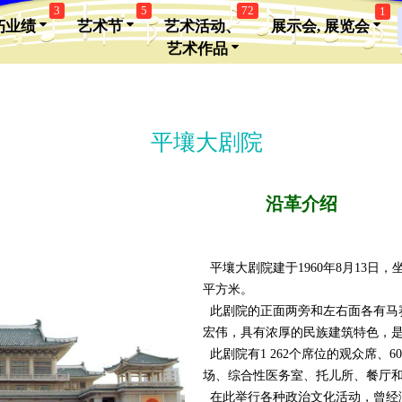
3
5
72
1
朽业绩
艺术节
艺术活动、
展示会, 展览会
艺术作品
平壤大剧院
沿革介绍
平壤大剧院建于1960年8月13日
平方米。
此剧院的正面两旁和左右面各有马
宏伟，具有浓厚的民族建筑特色，
此剧院有1 262个席位的观众席、
场、综合性医务室、托儿所、餐厅
在此举行各种政治文化活动，曾经