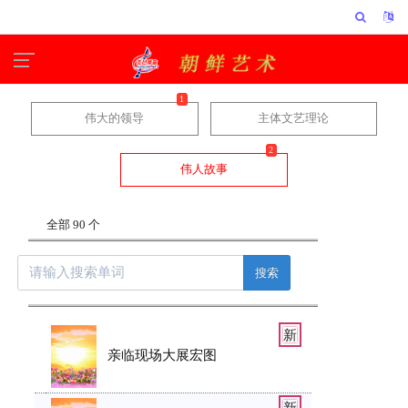
1
伟大的领导
主体文艺理论
2
伟人故事
全部 90 个
搜索
新
亲临现场大展宏图
新