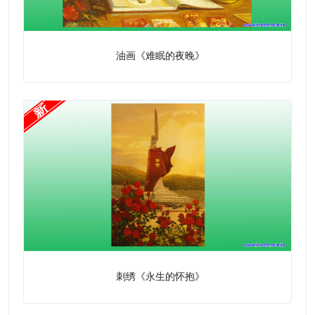
油画《难眠的夜晚》
刺绣《永生的怀抱》