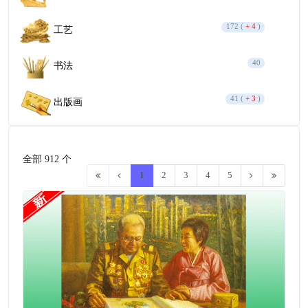
172 (
+ 4
)
工艺
40
书法
41 (
+ 3
)
出版画
全部 912 个
1
2
3
4
5