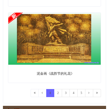
泥金画《战胜节的礼花》
1
2
3
4
5