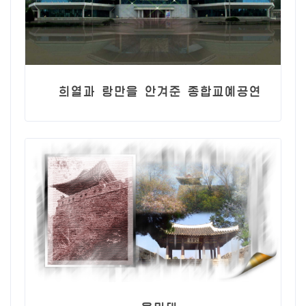
희열과 랑만을 안겨준 종합교예공연