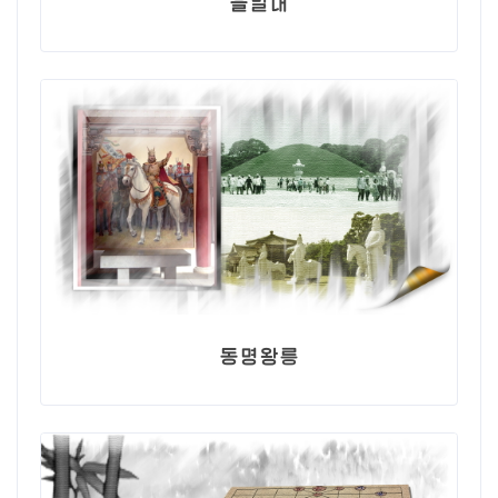
을밀대
동명왕릉