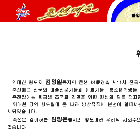
불
김정일
위대한
령도자
동지의 탄생 84돐경축 제11차 전
축전에는 전국의 미술전문가들과 애호가들, 청소년학생들, 
축전장에는 한평생 조국과 인민을 위한 헌신의 길을 걷
위대한
당의 령도밑에 온 나라 방방곡곡에 년년이 일떠서
시되였습니다.
김정은
축전은
경애하는
동지의 령도따라 우리식 사회주
였습니다.