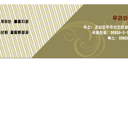
우리와
개하는 홈페지로
주소: 조선민주주의인민공
선된 열람환경과
국제전화: 00850-2-18
확스: 00850