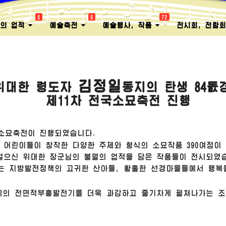
5
5
72
멸의 업적
예술축전
예술행사, 작품
전시회, 전람
김정일
위대한
령도자
동지의 탄생 84돐
제11차 전국소묘축전 진행
국소묘축전이 진행되였습니다.
어린이들이 창작한 다양한 주제와 형식의 소묘작품 390여점이
고걸으신
위대한
장군
님
의 불멸의 업적을 담은 작품들이 전시되였
는 지방발전정책의 고귀한 산아들, 황홀한 선경마을들에서 행복
의의 전면적부흥발전기를 더욱 과감하고 줄기차게 펼쳐나가는 조