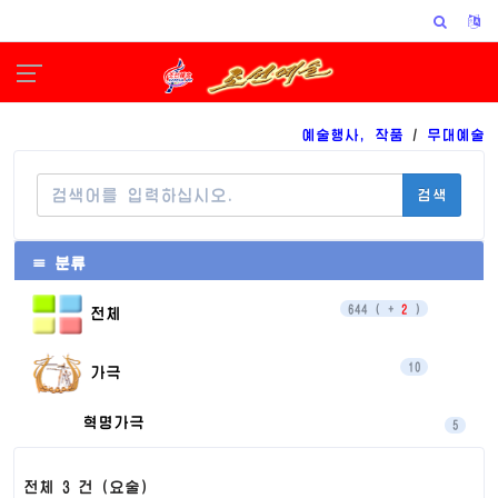
예술행사, 작품
/
무대예술
검색
≡ 분류
644 ( +
2
)
전체
10
가극
혁명가극
5
가 극
5
전체 3 건
(요술)