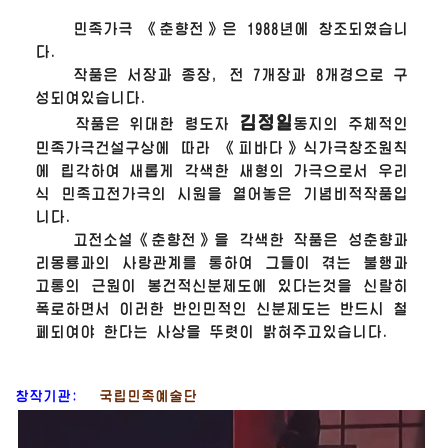
민족가극 《춘향전》은 1988년에 창조되였습니
다.
작품은 서장과 종장, 전 7개장과 8개경으로 구
성되여있습니다.
김정일
작품은
위대한
령도자
동지의 주체적인
민족가극건설구상에 따라 《피바다》식가극창조원칙
에 립각하여 새롭게 각색한 새형의 가극으로서 우리
식 민족고전가극의 시원을 열어놓은 기념비적작품입
니다.
고전소설《춘향전》을 각색한 작품은 성춘향과
리몽룡과의 사랑관계를 통하여 그들이 겪는 불행과
고통의 근원이 봉건적신분제도에 있다는것을 신랄히
폭로하면서 이러한 반인민적인 신분제도는 반드시 철
페되여야 한다는 사상을 뚜렷이 밝혀주고있습니다.
창작기관:
국립민족예술단