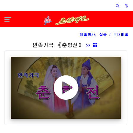
예술행사, 작품 /
무대예술
민족가극 《춘향전》
>>