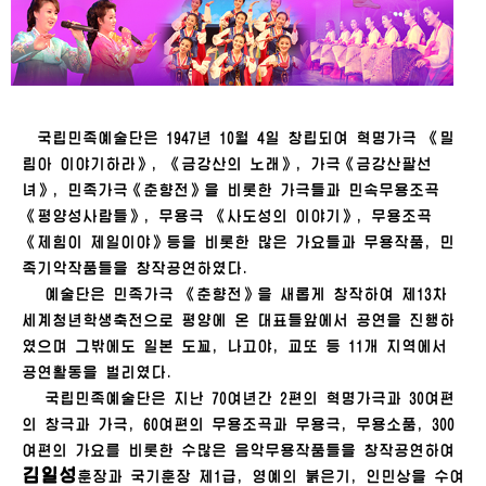
국립민족예술단은 1947년 10월 4일 창립되여 혁명가극 《밀
림아 이야기하라》, 《금강산의 노래》, 가극《금강산팔선
녀》, 민족가극《춘향전》을 비롯한 가극들과 민속무용조곡
《평양성사람들》, 무용극 《사도성의 이야기》, 무용조곡
《제힘이 제일이야》등을 비롯한 많은 가요들과 무용작품, 민
족기악작품들을 창작공연하였다.
예술단은 민족가극 《춘향전》을 새롭게 창작하여 제13차
세계청년학생축전으로 평양에 온 대표들앞에서 공연을 진행하
였으며 그밖에도 일본 도꾜, 나고야, 교또 등 11개 지역에서
공연활동을 벌리였다.
국립민족예술단은 지난 70여년간 2편의 혁명가극과 30여편
의 창극과 가극, 60여편의 무용조곡과 무용극, 무용소품, 300
여편의 가요를 비롯한 수많은 음악무용작품들을 창작공연하여
김일성
훈장과 국기훈장 제1급, 영예의 붉은기, 인민상을 수여