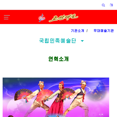
기관소개
/
무대예술기관
국립민족예술단
연혁소개