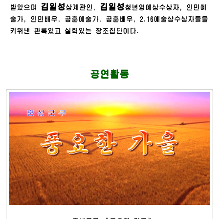
김일성
김일성
받았으며
상계관인,
청년영예상수상자, 인민예
술가, 인민배우, 공훈예술가, 공훈배우, 2.16예술상수상자들을
키워낸 관록있고 실력있는 창조집단이다.
공연활동