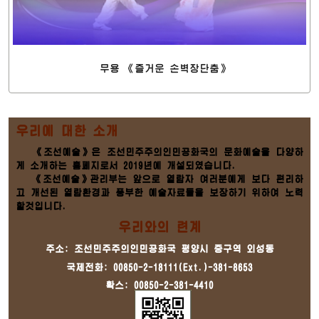
무용 《즐거운 손벽장단춤》
우리에 대한 소개
《조선예술》은 조선민주주의인민공화국의 문화예술을 다양하
게 소개하는 홈페지로서 2019년에 개설되였습니다.
《조선예술》관리부는 앞으로 열람자 여러분에게 보다 편리하
고 개선된 열람환경과 풍부한 예술자료들을 보장하기 위하여 노력
할것입니다.
우리와의 련계
주소: 조선민주주의인민공화국 평양시 중구역 외성동
국제전화: 00850-2-18111(Ext.)-381-8653
확스: 00850-2-381-4410