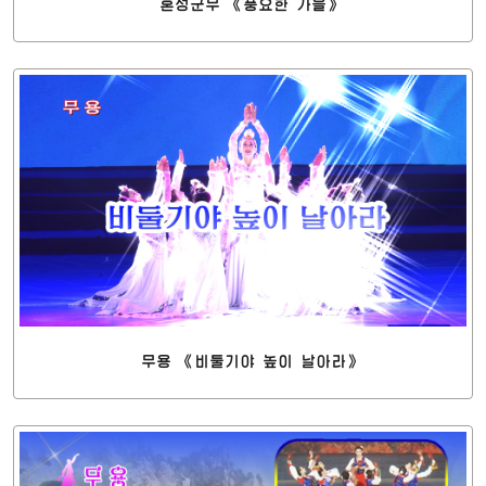
혼성군무 《풍요한 가을》
무용 《비둘기야 높이 날아라》