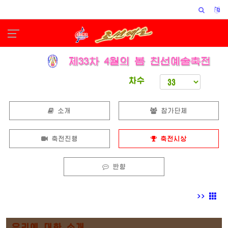
차수
소개
참가단체
축전진행
축전시상
반향
>>
우리에 대한 소개