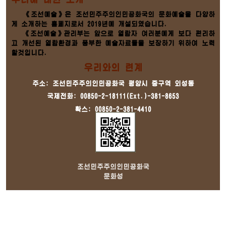
《조선예술》은 조선민주주의인민공화국의 문화예술을 다양하
게 소개하는 홈페지로서 2019년에 개설되였습니다.
《조선예술》관리부는 앞으로 열람자 여러분에게 보다 편리하
고 개선된 열람환경과 풍부한 예술자료들을 보장하기 위하여 노력
할것입니다.
우리와의 련계
주소: 조선민주주의인민공화국 평양시 중구역 외성동
국제전화: 00850-2-18111(Ext.)-381-8653
확스: 00850-2-381-4410
조선민주주의인민공화국
문화성