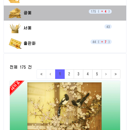
175 (
+ 4
)
공예
43
서예
44 (
+ 7
)
출판화
전체 175 건
1
2
3
4
5