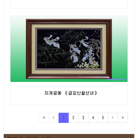
자개공예 《금강산팔선녀》
1
2
3
4
5