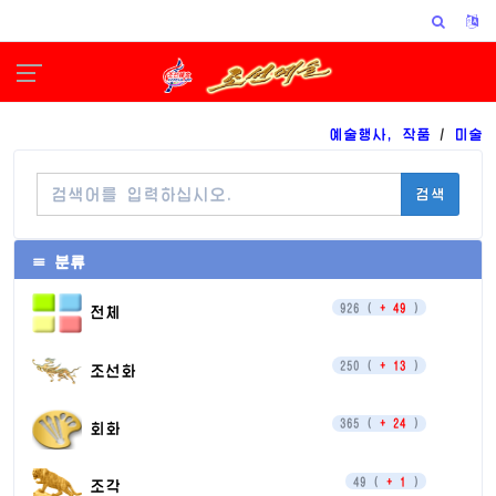
예술행사, 작품
/
미술
검색
≡ 분류
926 (
+ 49
)
전체
250 (
+ 13
)
조선화
365 (
+ 24
)
회화
49 (
+ 1
)
조각