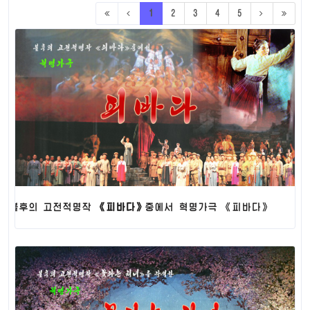
5
연극
1
2
3
4
5
혁명연극
연 극
5
574 ( +
20
)
음악
성 악
4
기 악
2
악 보
568 (
+ 20
)
의 고전적명작
《피바다》
중에서 혁명가극 《피바다》
31
무용
24 ( +
2
)
교예
교예
21 (
+ 2
)
요술
3