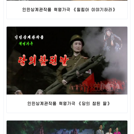
인민상계관작품 혁명가극 《밀림아 이야기하라》
인민상계관작품 혁명가극 《당의 참된 딸》