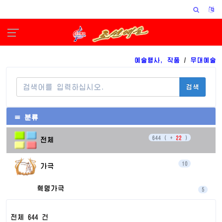
예술행사, 작품
/
무대예술
검색
≡ 분류
644 ( +
22
)
전체
10
가극
혁명가극
5
가 극
5
전체 644 건