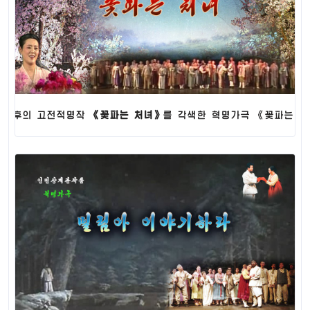
인형극
의 고전적명작
《꽃파는 처녀》
를 각색한 혁명가극 《꽃파는 처녀》