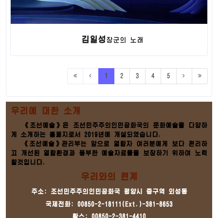
김일성
장군
의 노래
1
2
3
4
5
우리에 대한 소개
《조선예술》은 조선민주주의인민공화국의 문화예술을 다양하
게 소개하는 홈페지로서 2019년에 개설되였습니다.
《조선예술》관리부는 앞으로 열람자 여러분에게 보다 편리하
고 개선된 열람환경과 풍부한 예술자료들을 보장하기 위하여 노력
할것입니다.
우리와의 련계
주소: 조선민주주의인민공화국 평양시 중구역 외성동
국제전화: 00850-2-18111(Ext.)-381-8653
확스: 00850-2-381-4410