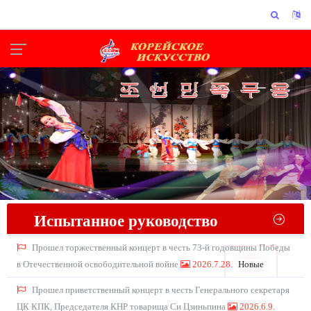
Испытанное руководство
Прошел торжественный концерт в честь 73-й годовщины Победы
в Отечественной освободительной войне
2026.7.28.
Новые
Прошел приветственный концерт в честь Генерального секретаря
ЦК КПК, Председателя КНР товарища Си Цзиньпина
2026.6.9.