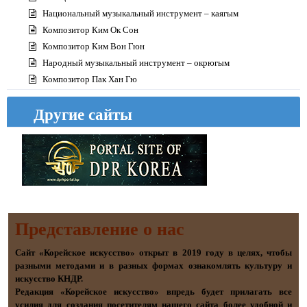
Национальный музыкальный инструмент – каягым
Композитор Ким Ок Сон
Композитор Ким Вон Гюн
Народный музыкальный инструмент – окрюгым
Композитор Пак Хан Гю
Изоискусство Кореи (8)
Другие сайты
Представление о наc
Сайт «Корейское искусство» открыт в 2019 году в целях, чтобы
разными методами и в разных формах ознакомлять культуру и
искусство КНДР.
Редакция «Корейское искусство» впредь будет прилагать все
усилия для создания посетителям нашего сайта более удобной и