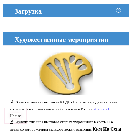
строительства жилых домов на 10 тыс. квартир – четвертой очереди
Загрузка
жилищного строительства в районе Хвасона
2026.2.17.
В торжественной обстановке состоялась церемония завершения
строительства улицы Сэбёр
2026.2.16.
Художественные мероприятия
Художественная выставка КНДР «Великая народная страна»
состоялась в торжественной обстановке в России
2026.7.21.
Новые
Художественная выставка старых художников в честь 114-
Ким Ир Сена
летия со дня рождения великого вождя товарища