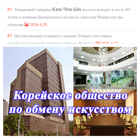
Ким Чен Ын
Уважаемый товарищ
посетил концерт в честь 80-
летия основания Центрального военного оркестра Министерства
обороны
2026.4.29.
Прошел концерт в память о павших бойцах-участниках
зарубежной военной операции «Звезды Родины»
2026.4.27.
Прошел концерт в честь президента РБ
2026.3.27.
Прошел художественный концерт в честь I сессии ВНС КНДР
пятнадцатого созыва
2026.3.24.
С аншлагом прошел торжественный концерт в честь
Международного женского дня 8 марта
2026.3.9.
В торжественной обстановке прошел военный парад в честь IX
съезда ТПК
2026.2.26.
Блестяще перевыполнен план строительства жилых домов на 50
тыс. квартир в г. Пхеньяне, намеченный на VIII съезде ТПК
В торжественной обстановке состоялась церемония завершения