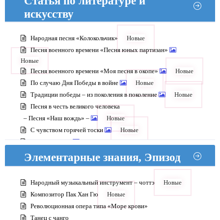
Статья по литературе и
искусству
Народная песня «Колокольчик»
Новые
Песня военного времени «Песня юных партизан»
Новые
Песня военного времени «Моя песня в окопе»
Новые
По случаю Дня Победы в войне
Новые
Традиции победы – из поколения в поколение
Новые
Песня в честь великого человека
– Песня «Наш вождь» –
Новые
С чувством горячей тоски
Новые
Мы счастливы
Перед корейской живописью «Не завидуем никому на свете»
Элементарные знания, Эпизод
Резерв революции, будущие хозяева
Народный музыкальный инструмент – чоттэ
Новые
Композитор Пак Хан Гю
Новые
Революционная опера типа «Море крови»
Танец с чанго