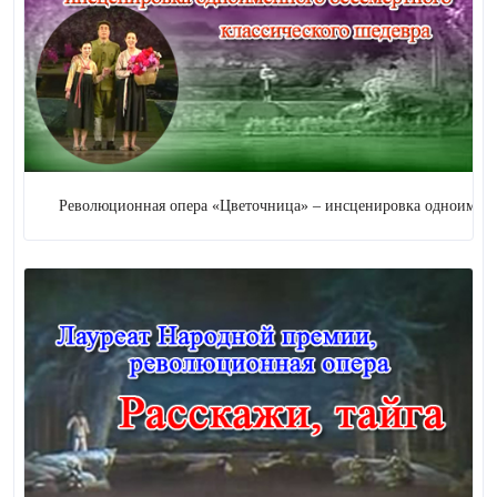
Цирк
20 (
+ 2
)
Фокус
3
Кукольная драма
Революционная опера «Цветочница» – инсценировка одноименного бес