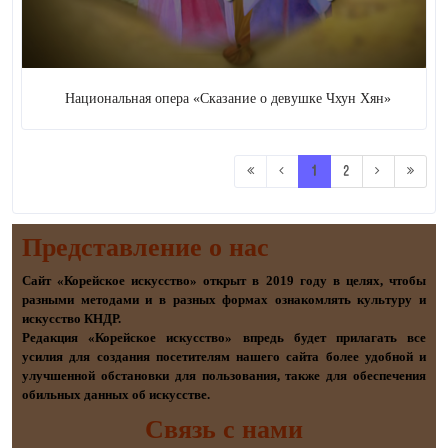
Национальная опера «Сказание о девушке Чхун Хян»
1
2
Представление о наc
Сайт «Корейское искусство» открыт в 2019 году в целях, чтобы
разными методами и в разных формах ознакомлять культуру и
искусство КНДР.
Редакция «Корейское искусство» впредь будет прилагать все
усилия для создания посетителям нашего сайта более удобной и
улучшенной обстановки для пользования, также для обеспечения
обильных данных об искусстве.
Связь с нами