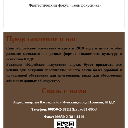
Фантастический фокус «Тень фокусника»
Представление о наc
Сайт «Корейское искусство» открыт в 2019 году в целях, чтобы
разными методами и в разных формах ознакомлять культуру и
искусство КНДР.
Редакция «Корейское искусство» впредь будет прилагать все
усилия для создания посетителям нашего сайта более удобной и
улучшенной обстановки для пользования, также для обеспечения
обильных данных об искусстве.
Связь с нами
Адрес; квартал Вэсон, район Чунский,город Пхеньян, КНДР
Телефон: 00850-2-18111(Ext.)-381-8653
Факс: 00850-2-381-4410