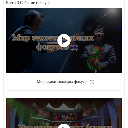
Всего 3 Событие
(Фокус)
5
Спектакль
Революционный
спектакль
Спектакль
5
621 ( +
20
)
Музыка
Вокальная музыка
5
Инструментальная
музыка
Мир захватывающих фокусов (1)
4
Нота
612 (
+ 20
)
27
Хореография
23 ( +
2
)
Цирк