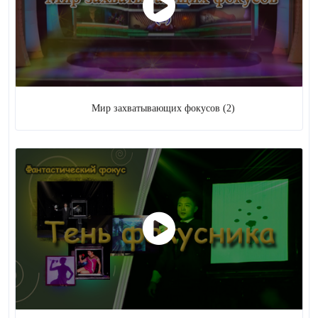
Цирк
20 (
+ 2
)
Фокус
3
Кукольная драма
Мир захватывающих фокусов (2)