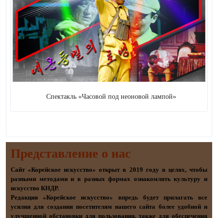
Спектакль «Часовой под неоновой лампой»
Представление о наc
Сайт «Корейское искусство» открыт в 2019 году в целях, чтобы
разными методами и в разных формах ознакомлять культуру и
искусство КНДР.
Редакция «Корейское искусство» впредь будет прилагать все
усилия для создания посетителям нашего сайта более удобной и
улучшенной обстановки для пользования, также для обеспечения