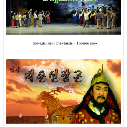
Цирк
20 (
+ 2
)
Фокус
3
Кукольная драма
Комедийный спектакль « Горное эхо»