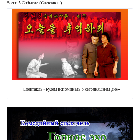
Всего 5 Событие
(Спектакль)
5
Спектакль
Революционный
спектакль
Спектакль
5
621 ( +
20
)
Музыка
Вокальная музыка
5
Инструментальная
музыка
Спектакль «Будем вспоминать о сегодняшнем дне»
4
Нота
612 (
+ 20
)
27
Хореография
23 ( +
2
)
Цирк