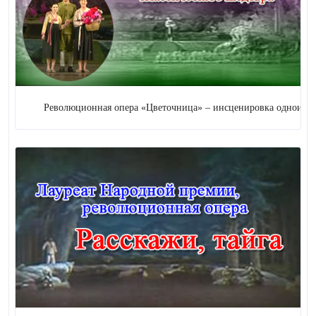
Цирк
20 (
+ 2
)
Фокус
3
Кукольная драма
Революционная опера «Цветочница» – инсценировка одноименного б