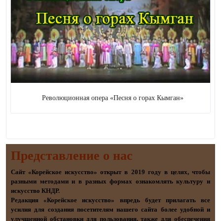
Революционная опера «Песня о горах Кымган»
Представление о наc
Сайт «Корейское искусство» открыт в 2019 году в целях, чтобы
разными методами и в разных формах ознакомлять культуру и
искусство КНДР.
Редакция «Корейское искусство» впредь будет прилагать все
усилия для создания посетителям нашего сайта более удобной и
улучшенной обстановки для пользования, также для обеспечения