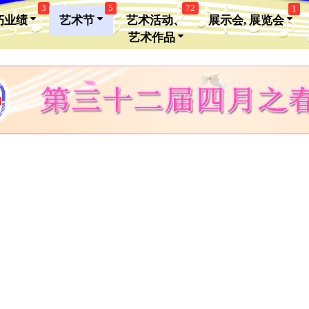
3
5
72
1
朽业绩
艺术节
艺术活动、
展示会, 展览会
艺术作品